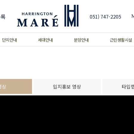
등록
051) 747-2205
단지안내
세대안내
분양안내
근린생활시설
영상
입지홍보 영상
타입랩