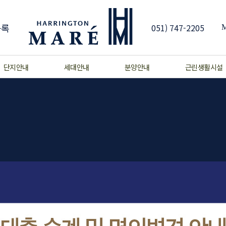
등록
051) 747-2205
단지안내
세대안내
분양안내
근린생활시설