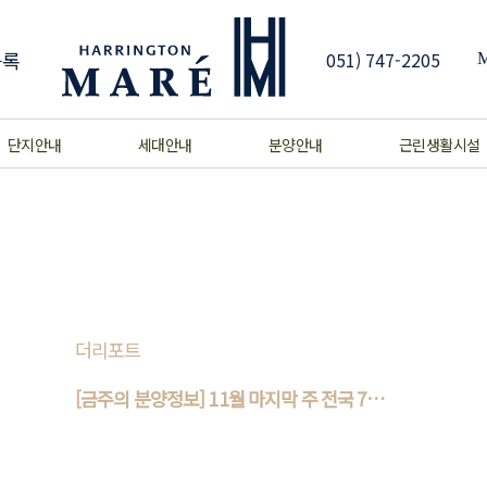
등록
051) 747-2205
단지안내
세대안내
분양안내
근린생활시설
더리포트
[금주의 분양정보] 11월 마지막 주 전국 7개
..
11월 마지막 주에는 전국 7개 단지 총 4774가
구(일반분양 2574가구)가 분양을 시작한다. 부