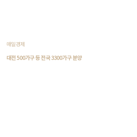
로 지속적인 공급이 이어지는 이른바 ‘시리즈
아파트’ 공급이 이어져 주목된다...
매일경제
대전 500가구 등 전국 3300가구 분양
26일 부동산 부동산 전문 리서치업체 리얼투데
이에 따르면 이달 27일부터 내달 1일까지 전국
6곳에서 총 3372가구가 청약 접수를 받는다.
물량은 대부분 지방에 몰렸다. 대..