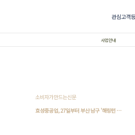
관심고객
사업안내
소비자가만드는신문
효성중공업, 27일부터 부산 남구 '해링턴 마
레'..
효성중공업이 우암동 우암1구역을 재개발해
짓는 ‘해링턴 마레’의 청약을 실시한다고 26일