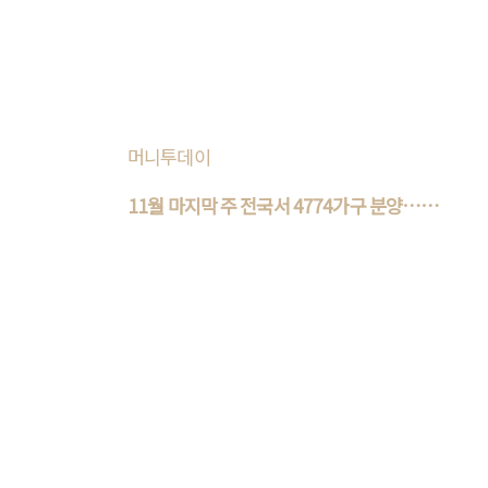
밝혔다. 해링턴 마레는 북항 재개발 지역과 인
접한 2205가구의 대단지 아파트..
머니투데이
11월 마지막 주 전국서 4774가구 분양…
서..
이번 주 전국에서 4774가구가 분양을 시작한
다. 서울 분양 물량은 없다. 26일 부동산R114에
따르면 11월 마지막 주 전국 7개 단지 총 4774
가구가 분양에 나선다. ..