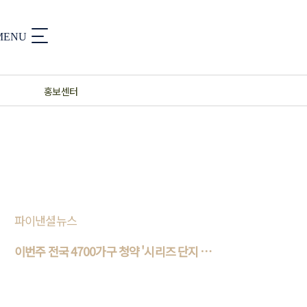
홍보센터
파이낸셜뉴스
이번주 전국 4700가구 청약 '시리즈 단지 주
목..
11월이 마무리되는 이번주 전국에서 4700여
가구가 분양한다. 일정 지역에서 동일한 브랜드