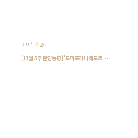
동산R114에 따르면 인천 중구 운서동 ‘운서역
대라수어썸에듀’, 대..
아이뉴스24
[11월 5주 분양동향] '도마포레나해모로' 등
..
이달 마지막 주 전국에서 약 5000가구에 달하
는 물량이 분양을 앞두고 있다. 26일 부동산에
따르면 11월 마지막 주에는 전국 7개 단지 총 4
774가구(일반분양 2574가..
이전
1
2
3
4
5
6
7
8
9
10
다음
맨 뒤로