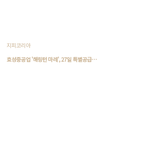
부터 다음 달 3일까지 전국 7개 단지에서 총 47
74가구(일반분양 257..
지피코리아
효성중공업 '해링턴 마레', 27일 특별공급 청
약..
효성중공업㈜과 진흥기업㈜이 지난 17일 성황
리에 오픈한 ‘해링턴 마레’가 차주 본격적인 청
약일정에 돌입할 예정인 가운데, 청·계약자들
을 위한 풍성한 경품 이벤트..