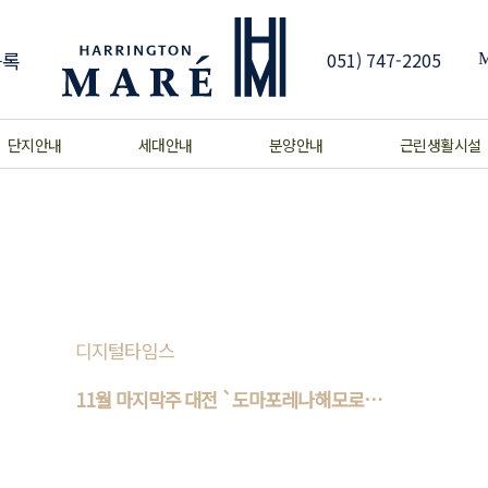
등록
051) 747-2205
단지안내
세대안내
분양안내
근린생활시설
디지털타임스
11월 마지막주 대전 `도마포레나해모로`
등 전국..
부동산R114는 11월 마지막 주 전국 7개 단지
총 4774가구(일반분양 2574가구)가 분양을 시