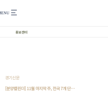
홍보센터
경기신문
[분양캘린더] 11월 마지막 주, 전국 7개 단
지..
11월 마지막 주에는 전국 7개 단지에서 입주자
를 모집한다. 부동산R114에 따르면 오는 27일