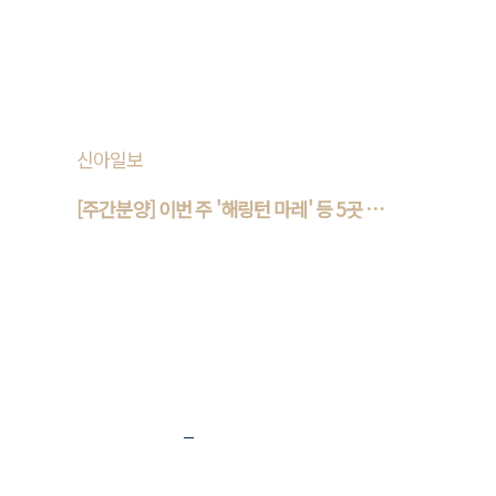
작한다고 26일 밝혔다. 주요 단지로는 △인천
중구 운서동 '운서역대라수..
신아일보
[주간분양] 이번 주 '해링턴 마레' 등 5곳 청
약
이번 주 인천과 부산, 대전, 전북 등에서 '해링턴
마레' 등 분양아파트가 입주자를 모집한다. 26
일 한국부동산원에 따르면 오는 27일부터 다음
달 1일까지 분양아파트 5개가..
이전
1
2
3
4
5
6
7
8
9
10
다음
맨 뒤로