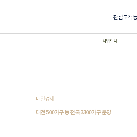
관심고객
사업안내
매일경제
대전 500가구 등 전국 3300가구 분양
26일 부동산 부동산 전문 리서치업체 리얼투데
이에 따르면 이달 27일부터 내달 1일까지 전국