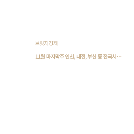
6곳에서 총 3372가구가 청약 접수를 받는다.
물량은 대부분 지방에 몰렸다. 대..
브릿지경제
11월 마지막주 인천, 대전, 부산 등 전국서
4..
이달 마지막 주에는 전국에서 약 4800여가구
의 아파트가 분양일정에 들어간다. 26일 부동
산R114에 따르면 이번주 7개 단지, 총 4774가
구(일반분양 2574가구)가 분양..