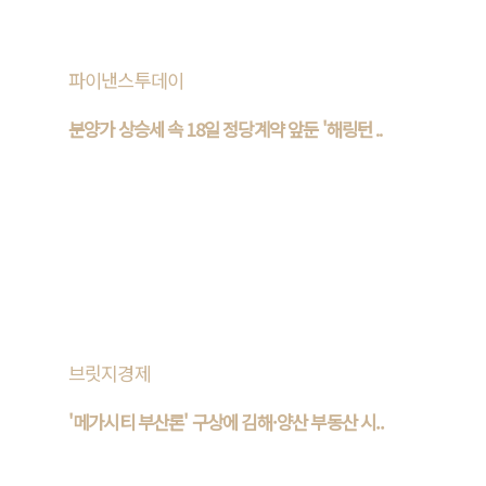
파이낸스투데이
분양가 상승세 속 18일 정당계약 앞둔 '해링턴 ..
금리와 원자재 가격 폭등 등 여러 요인으로 촉발된 분양가 상
승세가 완화될 기미가 보이지 않고 있다. 이 같은 상황에 건설
업계 전문가들은 입을 모아 분양가는 한동안 계속 상승세..
브릿지경제
'메가시티 부산론' 구상에 김해·양산 부동산 시..
김해시와 양산시, 부산광역시를 통합하는 ‘메가시티 부산