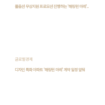
풀옵션 무상지원 프로모션 진행하는 '해링턴 마레'..
효성중공업㈜과 진흥기업㈜이 부산 남구 북항 앞 우암1구역
주택재개발 정비사업을 통해 공급하는 ‘해링턴 마레’가 계약
자를 대상으로 한 풀옵션 업그레이드 무상지원 프..
글로벌경제
디자인 특화 아파트 '해링턴 마레' 계약 일정 앞둬
분양업계의 수요자 확보 경쟁이 치열해지는 가운데, 외관 디
자인 특화를 통해 차별화를 꾀하는 사례가 늘고 있다. 수요자
들 사이에서 더 나은 주거환경에 대한 니즈가 커지면서, 건..