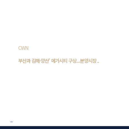
론’이 나온 가운데 지역 분양 시장도 촉각을 곤두세우고 있다.
30일 업계에 따르면 메가시티 부산론은 ‘메가 ..
CWN
부산과 김해·양산' 메가시티 구상...분양시장 ..
김해시와 양산시, 부산광역시를 통합하는 ′메가시티 부산
론’이 나온 가운데 지역 분양 시장도 촉각을 곤두세우고 있다.
‘메가시티 부산론’은 ‘메가 서울론’..
1
2
3
4
5
6
7
8
9
10
다음
맨 뒤로