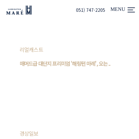
051) 747-2205
리얼캐스트
매머드급 대단지 프리미엄 '해링턴 마레', 오는 ..
1,000가구 이상 대단지 아파트들의 인기가 꾸준히 이어지고
있다. 주거 쾌적성은 물론 중소형 단지에 비해 우수한 커뮤니
티 및 편의시설을 갖춰 수요가 몰리기 때문이다. 특히 ..
경상일보